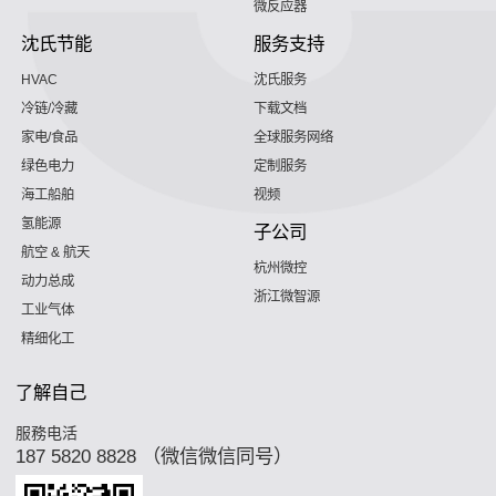
微反应器
沈氏节能
服务支持
HVAC
沈氏服务
冷链/冷藏
下载文档
家电/食品
全球服务网络
绿色电力
定制服务
海工船舶
视频
氢能源
子公司
航空 & 航天
杭州微控
动力总成
浙江微智源
工业气体
精细化工
了解自己
服務电活
187 5820 8828 （微信微信同号）