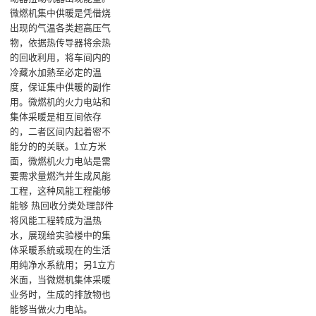
微燃机集中供暖是凭借烧
出现的气温各类超高压气
物，依据热传导器将余热
的回收利用，将车间内的
冷藏水加熱至必定的温
度，保证集中供暖的副作
用。微燃机的火力电站和
集体采暖是相互间依存
的，二者区间内起着密不
能分的的关联。1立方米
面，微燃机火力电站是需
要需求量燃汽并生成风能
工程，这种风能工程能够
能够 热回收分类处理部件
将风能工程转成为温热
水，展现给实验楼中的集
体采暖系統或现在的生活
用纯净水系統用；另1立方
米面，当微燃机集体采暖
业务时，生成的排放物也
能够当做火力电站。