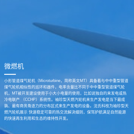
微燃机
小形管道煤气轮机（Microturbine，简称英文MT）具备着与中中重型管道
煤气轮机相似性的巡环和器件，电率含量比不同于中中重型管道煤气轮
机，MT被开发建设使用于小大小电量的使用，比如说独自的来发电或热
冷电联产 （CCHP）系统性。袖珍型天燃汽轮机来生产发电是当下最成
孰、最有商务角逐力的分布区式来生产发电的设备。沈氏科枝为袖珍型天
燃汽轮机展示 快速稳定可靠的热交流解決细则，保驾护航满足自然能源
的快速再生利用和生态的维持性开发。