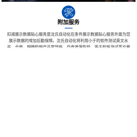
附加服务
扣减展示数据贴心服务是沈氏自动化在条件展示数据贴心服务外面为您
展示数据的增加后勤保障。沈氏自动化将利用小于的软件测试英文水
平，全面、明确检侧产品零部件，自查透漏危险。鉴于软件测试英文最
终结果，各位将展示数据最加机制的意见和建议，辅助您灰复生产销
售。
文件下载
产品手册
同轴电缆套管/壳管传热器企业产品样册
微节点空冷器器厂品样册