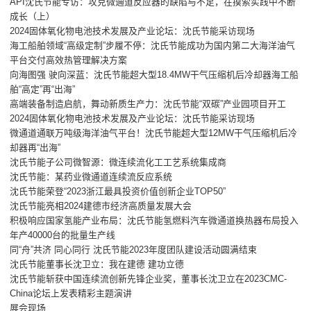
API沈氏节能专访：攻克微通道反应器的缺陷与不足，在摸索实践中不断
成长（上）
2024固体氧化物电池技术发展及产业论坛：沈氏节能采访现场
海工船舶领域“高级定制”步履不停：沈氏节能成功为国内第二大海洋油气
平台交付高效热管理解决方案
向海图强 驶向深蓝：沈氏节能超大型18.4MW干气压缩机后冷却器海工船
舶“高定”再“出海”
高端装备制造启航，舞动新质生产力：沈氏节能“双碳”产业园项目开工
2024固体氧化物电池技术发展及产业论坛：沈氏节能采访现场
微通道通联万吨级海洋油气平台！沈氏节能超大型12MW干气压缩机后冷
却器再“出海”
沈氏节能子公司微智源：微连续流化工工艺系统集成商
沈氏节能：某药业微通道连续流反应系统
沈氏节能荣登“2023浙江最具投资价值创新企业TOP50”
沈氏节能亮相2024建德市经济高质量发展大会
积极响应国家氢能产业布局：沈氏节能氢燃料汽车微通道换热器布局投入
年产40000台的批量生产线
同“舟”共济 同心同行 沈氏节能2023年度团队建设活动圆满结束
沈氏节能董事长沈卫立：我在建德 建功立德
沈氏节能斩获中国连续流创新先锋企业奖，董事长沈卫立在2023CMC-
China论坛上发表精彩主题演讲
展会现场