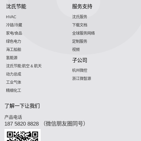
沈氏节能
服务支持
HVAC
沈氏服务
冷链/冷藏
下载文档
家电/食品
全球服务网络
绿色电力
定制服务
海工船舶
视频
氢能源
子公司
沈氏节能:航空 & 航天
杭州微控
动力总成
浙江微智源
工业气体
精细化工
了解一下让我们
产品电话
187 5820 8828 （微信朋友圈同号）